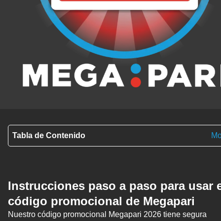
Tabla de Contenido
Mo
Instrucciones paso a paso para usar e
código promocional de Megapari
Nuestro código promocional Megapari 2026 tiene segura