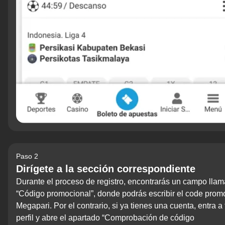
Paso 2
Dirígete a la sección correspondiente
Durante el proceso de registro, encontrarás un campo lla
“Código promocional”, donde podrás escribir el code prom
Megapari. Por el contrario, si ya tienes una cuenta, entra a 
perfil y abre el apartado “Comprobación de código