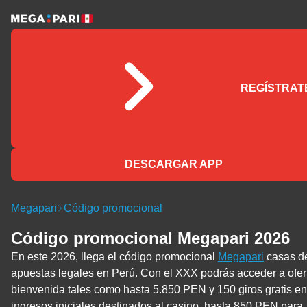
REGÍSTRAT
DESCARGAR APP
Megapari
Código promocional
Código promocional Megapari 2026
En este
2026
, llega el código promocional
Megapari
casas d
apuestas legales en Perú. Con el XXX podrás acceder a ofer
bienvenida tales como hasta 5.850 PEN y 150 giros gratis en
ingresos iniciales destinados al casino, hasta 850 PEN para