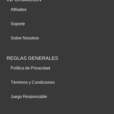
Afiliados
Soporte
Sobre Nosotros
REGLAS GENERALES
Política de Privacidad
Términos y Condiciones
Juego Responsable