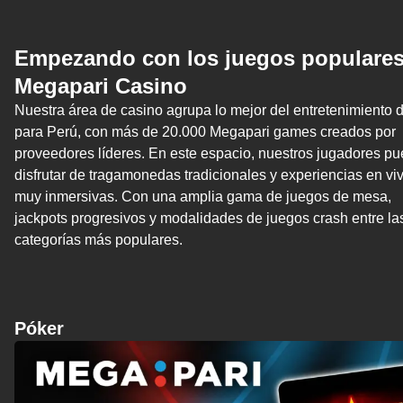
Empezando con los juegos populares
Megapari Casino
Nuestra área de casino agrupa lo mejor del entretenimiento di
para Perú, con más de 20.000 Megapari games creados por
proveedores líderes. En este espacio, nuestros jugadores p
disfrutar de tragamonedas tradicionales y experiencias en vi
muy inmersivas. Con una amplia gama de juegos de mesa,
jackpots progresivos y modalidades de juegos crash entre la
categorías más populares.
Póker