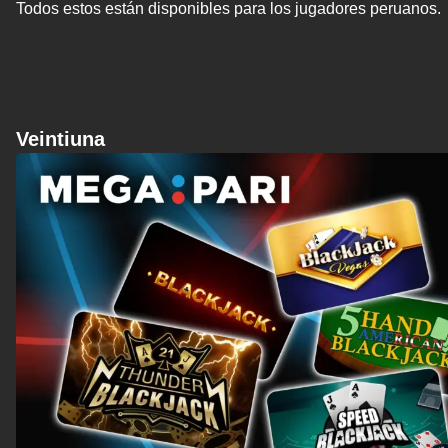
Todos estos están disponibles para los jugadores peruanos.
Veintiuna