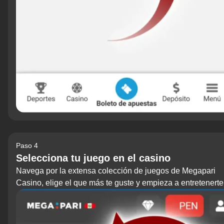
Paso 4
Selecciona tu juego en el casino
Navega por la extensa colección de juegos de Megapari
Casino, elige el que más te guste y empieza a entretenerte