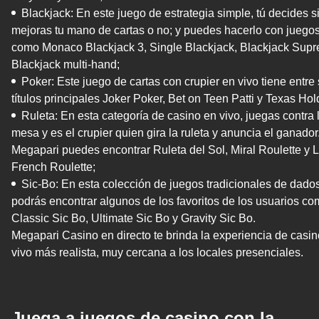
Blackjack: En este juego de estrategia simple, tú decides s
mejoras tu mano de cartas o no; y puedes hacerlo con juego
como Monaco Blackjack 3, Single Blackjack, Blackjack Sup
Blackjack multi-hand;
Poker: Este juego de cartas con crupier en vivo tiene entre
títulos principales Joker Poker, Bet on Teen Patti y Texas Ho
Ruleta: En esta categoría de casino en vivo, juegas contra 
mesa y es el crupier quien gira la ruleta y anuncia el ganador
Megapari puedes encontrar Ruleta del Sol, Miral Roulette y L
French Roulette;
Sic-Bo: En esta colección de juegos tradicionales de dados
podrás encontrar algunos de los favoritos de los usuarios c
Classic Sic Bo, Ultimate Sic Bo y Gravity Sic Bo.
Megapari Casino en directo te brinda la experiencia de casi
vivo más realista, muy cercana a los locales presenciales.
Juega a juegos de casino con la