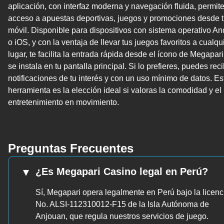
aplicación, con interfaz moderna y navegación fluida, permite
acceso a apuestas deportivas, juegos y promociones desde 
móvil. Disponible para dispositivos con sistema operativo An
o iOS, y con la ventaja de llevar tus juegos favoritos a cualqu
lugar, te facilita la entrada rápida desde el ícono de Megapar
se instala en tu pantalla principal. Si lo prefieres, puedes reci
notificaciones de tu interés y con un uso mínimo de datos. Es
herramienta es la elección ideal si valoras la comodidad y el
entretenimiento en movimiento.
Preguntas Frecuentes
¿Es Megapari Casino legal en Perú?
Sí, Megapari opera legalmente en Perú bajo la licenc
No. ALSI-112310012-F15 de la Isla Autónoma de
Anjouan, que regula nuestros servicios de juego.